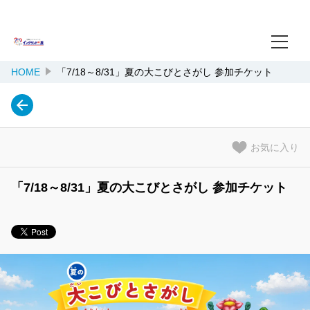
淡路ファームパーク イングランドの丘
淡路島の中央部にある、イギリス
HOME
「7/18～8/31」夏の大こびとさがし 参加チケット
言語
日本語
お気に入り
「7/18～8/31」夏の大こびとさがし 参加チケット