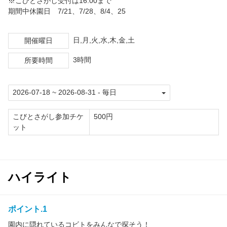
※こびとさがし受付は16:00まで
期間中休園日 7/21、7/28、8/4、25
日,月,火,水,木,金,土
開催曜日
3時間
所要時間
こびとさがし参加チケ
500円
ット
ハイライト
ポイント.1
園内に隠れているコビトをみんなで探そう！